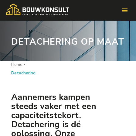
menu
DETACHERING OP MAAT
Home
›
Detachering
Aannemers kampen
steeds vaker met een
capaciteitstekort.
Detachering is dé
oplossing. Onze