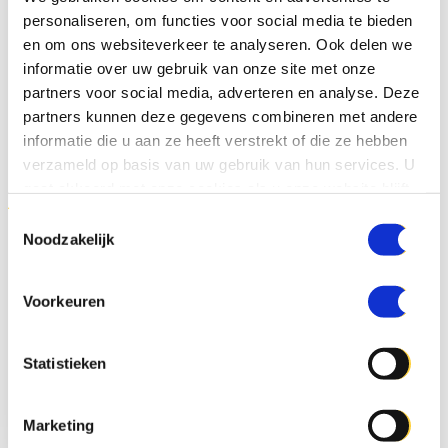
personaliseren, om functies voor social media te bieden
en om ons websiteverkeer te analyseren. Ook delen we
informatie over uw gebruik van onze site met onze
partners voor social media, adverteren en analyse. Deze
partners kunnen deze gegevens combineren met andere
informatie die u aan ze heeft verstrekt of die ze hebben
verzameld op basis van uw gebruik van hun services. U
n
Technohal Universiteit
Woni
gaat akkoord met onze cookies als u onze website blijft
Twente
appar
gebruiken.
Toestemmingsselectie
Noodzakelijk
Kerngegevens:
Onze w
Nieuw multifunctioneel
Calcu
Voorkeuren
Universiteitsgebouw waarin
Werk
verschillende faculteiten zich
Verw
Statistieken
huisvesten
Kost
BVO; 12.400 m²
Marketing