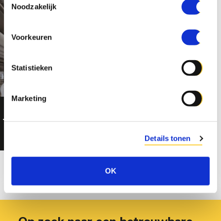
Noodzakelijk
Voorkeuren
Statistieken
Marketing
Technohal Universiteit Twente
Emerg
Details tonen
OK