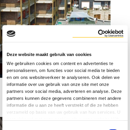
Deze website maakt gebruik van cookies
We gebruiken cookies om content en advertenties te
personaliseren, om functies voor social media te bieden
en om ons websiteverkeer te analyseren. Ook delen we
informatie over uw gebruik van onze site met onze
partners voor social media, adverteren en analyse. Deze
Meer van onze projecten:
partners kunnen deze gegevens combineren met andere
informatie die u aan ze heeft verstrekt of die ze hebben
verzameld op basis van uw gebruik van hun services. U
gaat akkoord met onze cookies als u onze website blijft
gebruiken.
Toestemmingsselectie